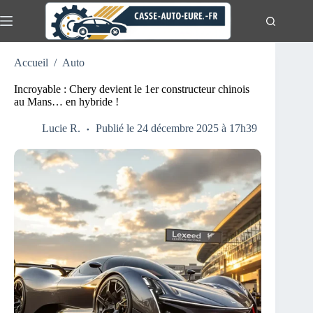
Passer
au
contenu
Actualités
Aucun
Accueil
/
Auto
résultat
Auto
Incroyable : Chery devient le 1er constructeur chinois
Moto
au Mans… en hybride !
Lucie R.
Publié le 24 décembre 2025 à 17h39