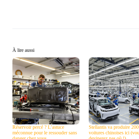
À lire aussi
Réservoir percé ? L’astuce
Stellantis va produire 20
méconnue pour le ressouder sans
voitures chinoises ici (vo
danger chez vous
devinerez pas où !)