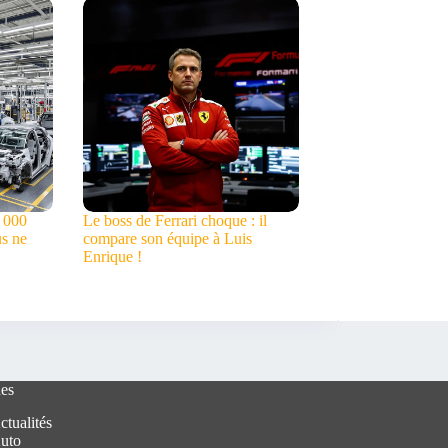
0 000
Le boss de Ferrari choque : il
us ne
compare son équipe à Luis
Enrique !
es
ctualités
uto