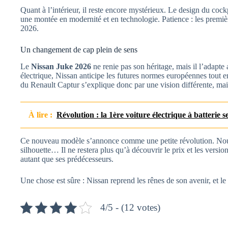
Quant à l’intérieur, il reste encore mystérieux. Le design du cock
une montée en modernité et en technologie. Patience : les premièr
2026.
Un changement de cap plein de sens
Le
Nissan Juke 2026
ne renie pas son héritage, mais il l’adapte
électrique, Nissan anticipe les futures normes européennes tout e
du Renault Captur s’explique donc par une vision différente, mais
À lire :
Révolution : la 1ère voiture électrique à batterie se
Ce nouveau modèle s’annonce comme une petite révolution. Nouv
silhouette… Il ne restera plus qu’à découvrir le prix et les versi
autant que ses prédécesseurs.
Une chose est sûre : Nissan reprend les rênes de son avenir, et 
4/5 - (12 votes)