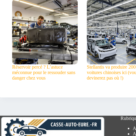
Réservoir percé ? L’astuce
Stellantis va produire 20
méconnue pour le ressouder sans
voitures chinoises ici (vo
danger chez vous
devinerez pas où !)
Rubriqu
A
A