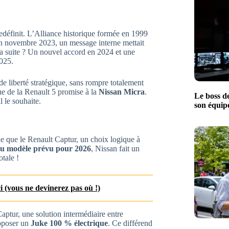
edéfinit. L’Alliance historique formée en 1999
 En novembre 2023, un message interne mettait
La suite ? Un nouvel accord en 2024 et une
2025.
e liberté stratégique, sans rompre totalement
que de la Renault 5 promise à la
Nissan Micra
.
Le boss d
 le souhaite.
son équip
e que le Renault Captur, un choix logique à
u modèle prévu pour 2026
, Nissan fait un
otale !
ci (vous ne devinerez pas où !)
ptur, une solution intermédiaire entre
roposer un
Juke 100 % électrique
. Ce différend