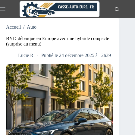
Passer
au
contenu
Actualités
Aucun
Accueil
/
Auto
résultat
Auto
BYD débarque en Europe avec une hybride compacte
Moto
(surprise au menu)
Lucie R.
Publié le 24 décembre 2025 à 12h39