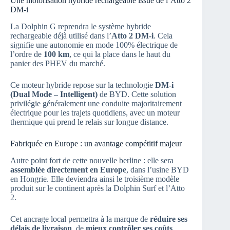
Une motorisation hybride rechargeable issue de l’Atto 2
DM-i
La Dolphin G reprendra le système hybride
rechargeable déjà utilisé dans l’
Atto 2 DM-i
. Cela
signifie une autonomie en mode 100% électrique de
l’ordre de
100 km
, ce qui la place dans le haut du
panier des PHEV du marché.
Ce moteur hybride repose sur la technologie
DM-i
(Dual Mode – Intelligent)
de BYD. Cette solution
privilégie généralement une conduite majoritairement
électrique pour les trajets quotidiens, avec un moteur
thermique qui prend le relais sur longue distance.
Fabriquée en Europe : un avantage compétitif majeur
Autre point fort de cette nouvelle berline : elle sera
assemblée directement en Europe
, dans l’usine BYD
en Hongrie. Elle deviendra ainsi le troisième modèle
produit sur le continent après la Dolphin Surf et l’Atto
2.
Cet ancrage local permettra à la marque de
réduire ses
délais de livraison
, de
mieux contrôler ses coûts