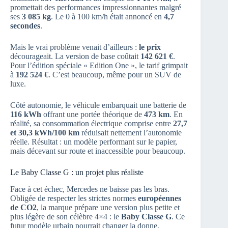
promettait des performances impressionnantes malgré
ses
3 085 kg
. Le 0 à 100 km/h était annoncé en
4,7
secondes
.
Mais le vrai problème venait d’ailleurs :
le prix
décourageait. La version de base coûtait
142 621 €
.
Pour l’édition spéciale « Edition One », le tarif grimpait
à
192 524 €
. C’est beaucoup, même pour un SUV de
luxe.
Côté autonomie, le véhicule embarquait une batterie de
116 kWh
offrant une portée théorique de
473 km
. En
réalité, sa consommation électrique comprise entre
27,7
et 30,3 kWh/100 km
réduisait nettement l’autonomie
réelle. Résultat : un modèle performant sur le papier,
mais décevant sur route et inaccessible pour beaucoup.
Le Baby Classe G : un projet plus réaliste
Face à cet échec, Mercedes ne baisse pas les bras.
Obligée de respecter les strictes normes
européennes
de CO2
, la marque prépare une version plus petite et
plus légère de son célèbre 4×4 : le
Baby Classe G
. Ce
futur modèle urbain pourrait changer la donne.