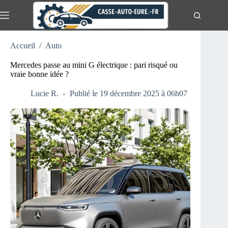
Passer
au
contenu
Actualités
Aucun
Accueil
/
Auto
résultat
Auto
Mercedes passe au mini G électrique : pari risqué ou
Moto
vraie bonne idée ?
Lucie R.
Publié le 19 décembre 2025 à 06h07