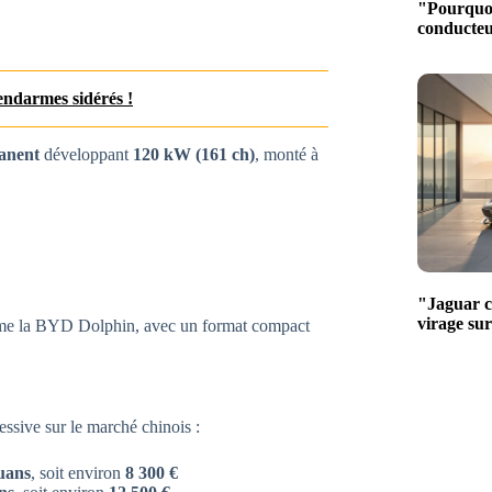
"Pourquoi
conducteur
gendarmes sidérés !
anent
développant
120 kW (161 ch)
, monté à
"Jaguar ch
virage su
omme la BYD Dolphin, avec un format compact
essive sur le marché chinois :
uans
, soit environ
8 300 €