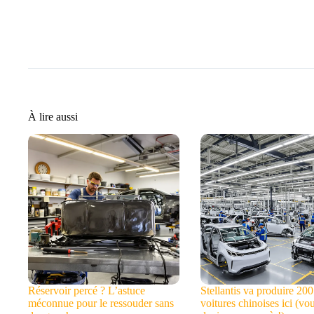
À lire aussi
Réservoir percé ? L’astuce
Stellantis va produire 20
méconnue pour le ressouder sans
voitures chinoises ici (vo