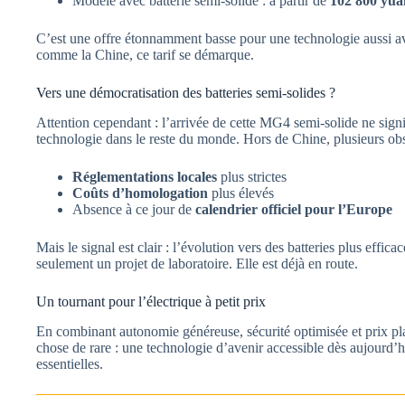
Modèle avec batterie semi-solide : à partir de
102 800 yua
C’est une offre étonnamment basse pour une technologie aussi a
comme la Chine, ce tarif se démarque.
Vers une démocratisation des batteries semi-solides ?
Attention cependant : l’arrivée de cette MG4 semi-solide ne signi
technologie dans le reste du monde. Hors de Chine, plusieurs obst
Réglementations locales
plus strictes
Coûts d’homologation
plus élevés
Absence à ce jour de
calendrier officiel pour l’Europe
Mais le signal est clair : l’évolution vers des batteries plus effica
seulement un projet de laboratoire. Elle est déjà en route.
Un tournant pour l’électrique à petit prix
En combinant autonomie généreuse, sécurité optimisée et prix p
chose de rare : une technologie d’avenir accessible dès aujourd’hu
essentielles.