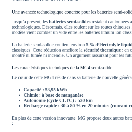
Une avancée technologique concrète pour les batteries semi-soli
Jusqu’à présent, les
batteries semi-solides
restaient cantonnées a
technologiques. Désormais, elles roulent sur les routes chinoise
modèle vient combler un vide entre les batteries lithium-ion classi
La batterie semi-solide contient environ
5 % d’électrolyte liqui
classiques. Cette réduction améliore la
sécurité thermique
: en c
montré ni fumée ni incendie. Un argument rassurant pour les fut
Les caractéristiques techniques de la MG4 semi-solide
Le cœur de cette MG4 réside dans sa batterie de nouvelle générati
Capacité : 53,95 kWh
Chimie : à base de manganèse
Autonomie (cycle CLTC) : 530 km
Recharge rapide : 30 à 80 % en 20 minutes (courant c
En plus de cette version innovante, MG propose deux autres bat
: