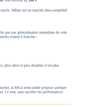
ns
, soit environ
12 500 €
vancée. Même sur un marché ultra-compétitif
fie pas une généralisation immédiate de cette
acles restent à franchir :
ces, plus sûres et plus durables n’est plus
lancher, la MG4 semi-solide propose quelque
i. Le tout, sans sacrifier les performances